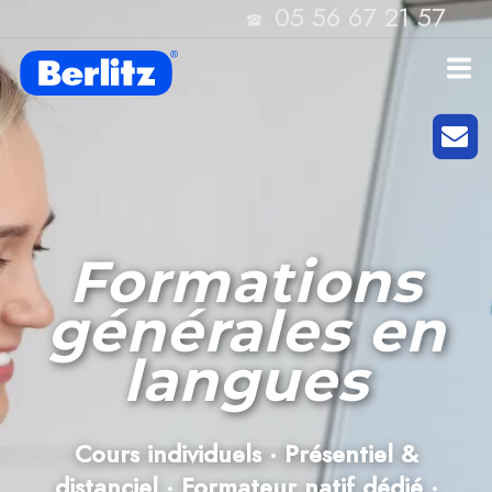
05 56 67 21 57
Home
Notre Méthode
Les Langues Berlitz
Formations
Nos formations
générales en
langues
Certifications
Entreprises
Cours individuels · Présentiel &
Financement
distanciel · Formateur natif dédié ·